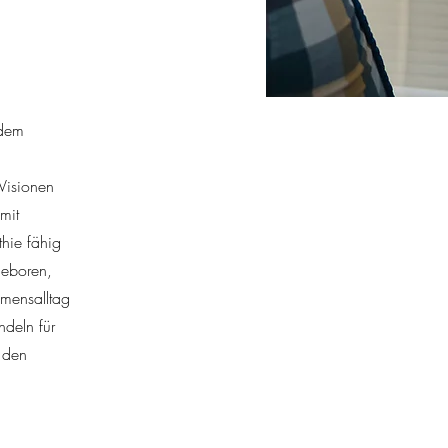
 dem
 Visionen
mit
thie fähig
ngeboren,
hmensalltag
deln für
d den