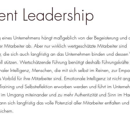
lent Leadership
folg eines Unternehmens hängt maßgeblich von der Begeisterung und
ler Mitarbeiter ab. Aber nur wirklich wertgeschätzte Mitarbeiter sind
ner, die sich auch langfristig an das Unternehmen binden und dessen
ll stützen. Wertschätzende Führung benötigt deshalb Führungskräfte 
aler Intelligenz, Menschen, die mit sich selbst im Reinen, zur Empa
 Vorbild für ihre Mitarbeiter sind. Emotionale Intelligenz ist nicht a
raining und Selbstreflektion erworben werden und führt im Unterne
 im Umgang miteinander und zu mehr Authentizität und Sinn im Han
ann sich langfristig das volle Potenzial aller Mitarbeiter entfalten un
ichern.