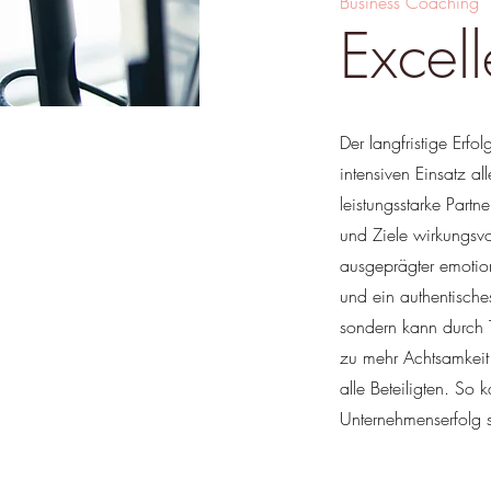
Business Coaching
Excel
Der langfristige Er
intensiven Einsatz al
leistungsstarke Part
und Ziele wirkungsvo
ausgeprägter emotion
und ein authentisches
sondern kann durch T
zu mehr Achtsamkeit
alle Beteiligten. So k
Unternehmenserfolg s