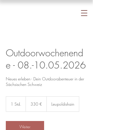
Outdoorwochenend
e - 08.-10.05.2026
Neues erleben - Dein Outdoorabenteuer in der
Sächsischen Schweiz
330
Euro
1 Std.
1
330 €
Leupoldishain
S
t
d
Weiter